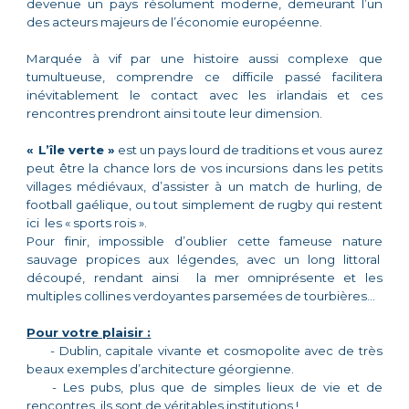
devenue un pays résolument moderne, demeurant l’un
des acteurs majeurs de l’économie européenne.
Marquée à vif par une histoire aussi complexe que
tumultueuse, comprendre ce difficile passé facilitera
inévitablement le contact avec les irlandais et ces
rencontres prendront ainsi toute leur dimension.
« L’île verte »
est un pays lourd de traditions et vous aurez
peut être la chance lors de vos incursions dans les petits
villages médiévaux, d’assister à un match de hurling, de
football gaélique, ou tout simplement de rugby qui restent
ici les « sports rois ».
Pour finir, impossible d’oublier cette fameuse nature
sauvage propices aux légendes, avec un long littoral
découpé, rendant ainsi la mer omniprésente et les
multiples collines verdoyantes parsemées de tourbières…
Pour votre plaisir :
-
Dublin
, capitale vivante et cosmopolite avec de très
beaux exemples d’architecture géorgienne.
- Les pubs, plus que de simples lieux de vie et de
rencontres, ils sont de véritables institutions !